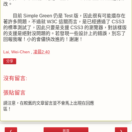
改。
目前 Simple Green 仍是 Test 版，因此很有可能還存在
著許多問題，不過就 W3C 這關而言，是已經通過了 CSS3
的標準測試了，因此只要是支援 CSS3 的瀏覽器，對該樣版
的支援是絕對沒問題的。若發現一些設計上的錯誤，別忘了
回報我喔！小的會儘快改進的！謝謝！
Lai, Wei-Chen
,
凌晨2:40
分享
沒有留言:
張貼留言
請注意，在較舊的文章留言並不會馬上出現在回應
區！
‹
›
首頁