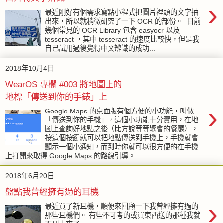
›
最近剛好有個需求寫點小程式把圖片裡頭的文字抽
出來，所以就稍微研究了一下 OCR 的部份。 目前
幾個常見的 OCR Library 包含 easyocr 以及
tesseract ，其中 tesseract 的速度比較快，但是我
自己試用過後覺得中文辨識的成功...
2018年10月4日
WearOS 專欄 #003 將地圖上的
地標「傳送到你的手錶」上
›
Google Maps 的桌面版有個方便的小功能，叫做
「傳送到你的手機」，這個小功能十分實用，在地
圖上查詢好地點之後（比方說等等聚會的餐廳），
按這個按鍵就可以把地點傳送到手機上，手機就會
顯示一個小通知，而到時你就可以很方便的在手機
上打開來取得 Google Maps 的路線引導。...
2018年6月20日
盤點我曾經擁有過的耳機
›
最近買了新耳機，順便來回顧一下我曾經擁有過的
那些耳機們。 有些不可考的或買東西送的那種我就