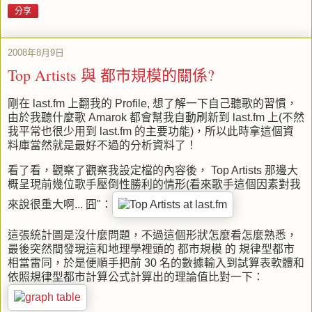
分享
2008年8月9日
Top Artists 與 都市規模的關係?
剛在
last.fm
上翻我的
Profile,
想了解一下自己聽歌的習慣，
由於我聽什麼歌
Amarok
都會幫我自動刷新到
last.fm
上(不然
我平常也很少用到
last.fm
的主要功能)，所以此時拿這個資
料庫當然就是最好不過的分析資料了！
看了看，觀察了觀察我設定檔的內容後，
Top Artists
那邊大
概呈現前幾位歌手壓倒性勝利的情形(看來歌手這個因素對我
來說很重大啊... 囧"：
這張統計圖是沒什麼問題，不過這個形狀怎麼看怎麼熟悉，
最後突然間發現這和地理學裡頭的 都市規模 的 規律型都市
相當雷同，於是便順手把前 30 名的數據輸入到試算表軟體和
依照規律型都市計算公式計算出的理論值比對一下：