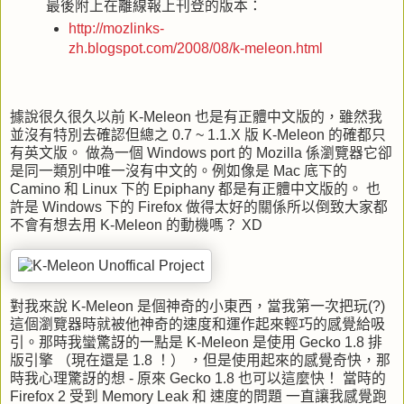
最後附上在離線報上刊登的版本：
http://mozlinks-
zh.blogspot.com/2008/08/k-meleon.html
據說很久很久以前
K-Meleon
也是有正體中文版的，雖然我
並沒有特別去確認但總之
0.7 ~ 1.1.X
版
K-Meleon
的確都只
有英文版。 做為一個
Windows port
的
Mozilla
係瀏覽器它卻
是同一類別中唯一沒有中文的。例如像是
Mac
底下的
Camino
和
Linux
下的
Epiphany
都是有正體中文版的。 也
許是
Windows
下的
Firefox
做得太好的關係所以倒致大家都
不會有想去用
K-Meleon
的動機嗎？
XD
對我來說
K-Meleon
是個神奇的小東西，當我第一次把玩
(?)
這個瀏覽器時就被他神奇的速度和運作起來輕巧的感覺給吸
引。那時我蠻驚訝的一點是
K-Meleon
是使用
Gecko 1.8
排
版引擎 （現在還是 1.8 ！） ，但是使用起來的感覺奇快，那
時我心理驚訝的想 - 原來
Gecko 1.8
也可以這麼快！ 當時的
Firefox 2
受到
Memory Leak
和 速度的問題 一直讓我感覺跑