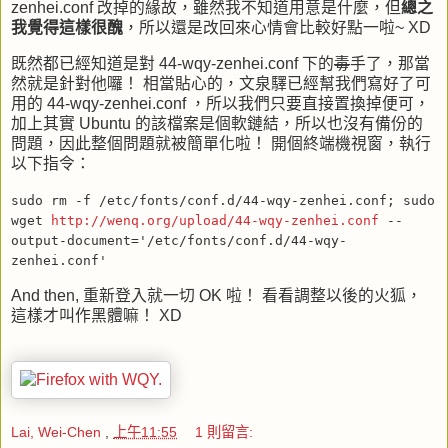
zenhei.conf
改掉的緣故，雖然我不知道用意是什麼，但
總之
我覺得這樣很醜
，所以還是改回來心情會比較好點一啦~ XD
既然都已經知道是對
44-wqy-zenhei.conf
下的
毒
手了，那當
然就是針對他囉！ 相當貼心的，文泉驛已經幫我們寫好了可
用的
44-wqy-zenhei.conf
，所以我們只要直接置換掉便可，
加上其實 Ubuntu 的該檔案是個軟鏈結，所以也沒有備份的
問題，因此整個問題就被簡單化啦！ 開個終端機視窗，執行
以下指令：
sudo rm -f /etc/fonts/conf.d/44-wqy-zenhei.conf; sudo
wget
http://wenq.org/upload/44-wqy-zenhei.conf
--
output-document='/etc/fonts/conf.d/44-wqy-
zenhei.conf'
And then,
重新登入就一切 OK 啦！ 看看調整以後的火狐，
這樣才叫作黑體嘛！ XD
Lai, Wei-Chen
,
上午11:55
1 則留言: