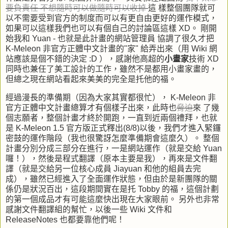
要負責任
不想隨時可以做隨時可以收掉
這 樣整個團隊就可
以不需要受到官方的制度而可以有更自由更好的運作模式，
如果可以這樣我們也可以有個自己的討論區這樣 XD。 剛開
始我和
Yuan
- 也就是此計畫的網站管理員 協調了很久才把
K-Meleon
非官方正體中文計畫的"家" 給弄出來（用
Wiki
網
站應該是個不錯的決定
:D
），感謝他高超的
小畫家
技術
XD
同時也兼任了美工設計的工作，雖然不是都用小畫家畫的，
但總之現在網站看起來美美的完全是托他的福。
經過漫長的準備期（因為大家其實都很忙），
K-Meleon
非
官方正體中文計畫總算才有個樣子出來，此時也
脅迫
來 了幾
個志願者，整個計畫才終於開跑，一直到近兩個禮拜，也就
是
K-Meleon 1.5
官方版正式釋出
(8/8)
以後，我們才進入緊鑼
密鼓的運作階段（我也很驚訝怎麼準備期會這麼久）。 整個
計畫分別分成三部分在進行，一是網站運作（就是交給
Yuan
囉！），然後是程式翻譯（原本主要是我），再來是文件翻
譯（就是交給另一位核心成員
Jiayuan
和他的組員去完
成），雖然已經進入了全面運作狀態，但由於是新團隊的關
係仍是狀況百出，這段期間實在是托
Tobby
的福，這個計劃
的第一個成品才有可能這麼快出現在大家眼前。 另外也非常
感謝文件翻譯組的幫忙，以後一些
Wiki
文件和
ReleaseNotes
也都要靠他們呢！