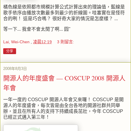
橘色線是依照都市規模計算公式計算出來的理論值，藍線是
歌手依序由播放次數最多到最少的折線圖。哇塞實在是怪符
合的咧！ 這是巧合嗎？ 很好奇大家的情況是怎麼樣？ ...
等一下... 我會不會太閒了啊... 囧"
Lai, Wei-Chen
,
凌晨12:19
3 則留言:
分享
2008年8月3日
開源人的年度盛會 — COSCUP 2008 開源人
年會
一年一度的
COSCUP
開源人年會又來囉！
COSCUP
是開
源人的年度盛會，每次皆是由全台各地的開源社群共同舉
辦，並且在所有人的支持下持續成長茁壯，今年
COSCUP
已經正式邁入第三年！