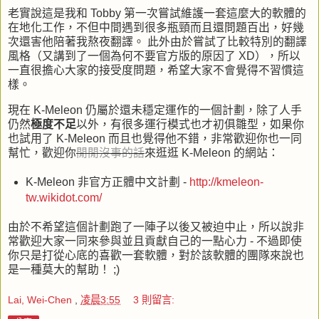
老實說這是我和
Tobby
第一次嘗試維護一套這麼大的軟體的
在地化工作，不但中間遇到很多瓶頸而且還問題百出，好幾
次還害他陪著我熬夜翻譯。 此外由於嘗試了比較特別的翻譯
風格（又講到了一個為何不要官方版的原因了
XD
），所以
一直很擔心大家的接受度問題，希望大家不會覺得不習慣這
樣。
現在
K-Meleon
仍屬於還未穩定運作的一個計劃，除了人手
仍然
極度不足
以外，有很多運行模式也才初俱雛型，如果你
也試用了
K-Meleon
而且也覺得他不錯，非常歡迎你也一同
幫忙，歡迎你
閒閒沒事的話
來逛逛
K-Meleon
的網站：
K-Meleon
非官方正體中文計劃 -
http://kmeleon-
tw.wikidot.com/
由於不希望這個計劃跑了一陣子以後又被迫中止，所以說非
常歡迎大家一同來參與並且貢獻自己的一點心力 - 不過即使
你只是打從心底的喜歡一套軟體，對於該軟體的團隊來說也
是一種莫大的幫助！
;)
Lai, Wei-Chen
,
凌晨3:55
3 則留言: