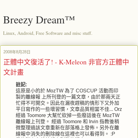
Breezy Dream™
Linux, Android, Free Software and misc stuff.
2008年8月28日
正體中文復活了! - K-Meleon 非官方正體中
文計畫
註記:
這原是小的於
MozTW
為了
COSCUP
活動而印
製的離線報 上所刊登的一篇文章，由於那兩天正
忙得不可開交。因此在漏夜趕稿的情形下又外加
平日寫作的一些壞習慣，文章品質相當不佳...
Orz
經過
Toomore
大幫忙砍掉一些廢話後在
MozTW
離線報上刊登。 經過
Toomore
和
Irvin
指教後稍
微整理過該文章重新在部落格上發佈。另外在離
線報中消失的刪除線在這裡也可以看得到。
:P