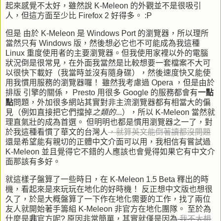
起來感覺不太好，雖然說
K-Meleon
的外觀並不是很吸引
人，但這方面至少比
Firefox 2
好得多。
:P
但是 由於
K-Meleon
是
Windows Port
的瀏覽器，所以理所
當然只有
Windows
版，然後想必它也不可能成為我這種
Linux
重度使用者的主要瀏覽器。但我使用家裡以外的電腦
狀況倒是很常見，在外面我當然是比較想要一套檔案不大可
以很快下載好（我當時並沒有隨身碟），然後速度快又能使
用我慣用服務的瀏覽器囉！ 雖然我考慮過
Opera
，但是由於
排版 引擎的關係，
Presto
用很多
Google
的服務都會有
一點
點
問題，外加很多網站其實對非主流瀏覽器都有相當大的偏
見（例如直接把它們擋掉
之類的
...），所以
K-Meleon
當然就
理直氣壯的成為首選。 但明明也都是慣用瀏覽器之一了，對
於我這種看慣了華文的台灣人
，就算英文能倒著讀都沒問題
還是希望能有親切的正體中文介面可以用，我相信有嘗試過
K-Meleon
並且覺得它不錯的人應該也會覺得如果它有中文介
面那該有多好。
就這樣子盤算了一些時日，在
K-Meleon 1.5 Beta
釋出的時
機，看起來是來玩玩在地化的好時機！ 反正想中文版也想很
久了，於是大概盤算了一下作在地化需要的工作，找了兩位
友人就開始著手籌組
K-Meleon
非官方在地化團隊。 至於為
什麼是
非
官方呢? 原因非常簡單，其實就僅是因為
我不太想