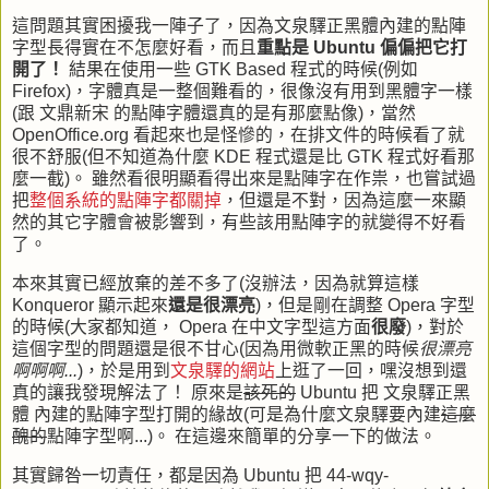
這問題其實困擾我一陣子了，因為文泉驛正黑體內建的點陣
字型長得實在不怎麼好看，而且
重點是
Ubuntu
偏偏把它打
開了！
結果在使用一些
GTK Based
程式的時候(例如
Firefox
)，字體真是一整個難看的，很像沒有用到黑體字一樣
(跟 文鼎新宋 的點陣字體還真的是有那麼點像)，當然
OpenOffice.org
看起來也是怪慘的，在排文件的時候看了就
很不舒服(但不知道為什麼
KDE
程式還是比
GTK
程式好看那
麼一截)。 雖然看很明顯看得出來是點陣字在作祟，也嘗試過
把
整個系統的點陣字都關掉
，但還是不對，因為這麼一來顯
然的其它字體會被影響到，有些該用點陣字的就變得不好看
了。
本來其實已經放棄的差不多了(沒辦法，因為就算這樣
Konqueror
顯示起來
還是很漂亮
)，但是剛在調整
Opera
字型
的時候(大家都知道，
Opera
在中文字型這方面
很廢
)，對於
這個字型的問題還是很不甘心(因為用微軟正黑的時候
很漂亮
啊啊啊...
)，於是用到
文泉驛的網站
上逛了一回，嘿沒想到還
真的讓我發現解法了！ 原來是
該死的
Ubuntu
把 文泉驛正黑
體 內建的點陣字型打開的緣故(可是為什麼文泉驛要內建
這麼
醜的
點陣字型啊...)。 在這邊來簡單的分享一下的做法。
其實歸咎一切責任，都是因為
Ubuntu
把
44-wqy-