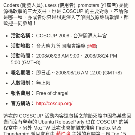
Coders
(開發人員),
users
(使用者),
promoters
(推廣者) 是開
源碼軟體的三大支柱，也是
COSCUP
的主要對象，不論你
是哪一種，亦或者你只是想更深入了解開放原始碼軟體，都
歡迎一同參加！
活動名稱：
COSCUP 2008 -
台灣開源人年會
活動地點：
台大應力所 國際會議廳
(
地圖
)
活動時間：
2008/08/23 AM 9:00 ~ 2008/08/24 PM
5:00 (GMT+8)
報名期限：
即日起
~ 2008/08/16 AM 12:00 (GMT+8)
人數限制：
無上限
報名費用：
Free of charge!
官方網站：
http://coscup.org/
這次的
COSSCUP
活動內容還包括之前
胎死腹中
因為某些因
素而沒有舉辦的
Ubuntu ReleaseParty
也在
COSCUP
的議
程當中，另外
MozTW
此次也會擺攤來推廣
Firefox
以及
Thunderbird
並且會有由
趙柏強
主講的有關第三界
Top 15