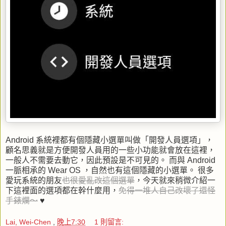
Android 系統裡都有個隱藏小選單叫做「開發人員選項」
，
顧名思義就是方便開發人員用的一些小功能就會放在這裡，
一般人不需要去動它，因此預設是不可見的。 而與 Android
一脈相承的 Wear OS ，自然也有這個隱藏的小選單。 很多
愛玩系統的朋友
也很愛亂改這個選單
，今天就來稍微介紹一
下這裡面的選項都在幹什麼用，
免得一堆人自己改壞了還怪
手錶爛～
♥
Lai, Wei-Chen
,
晚上7:30
1 則留言: