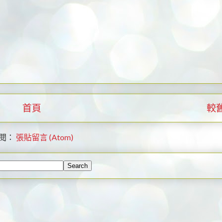
首頁
較
閱：
張貼留言 (Atom)