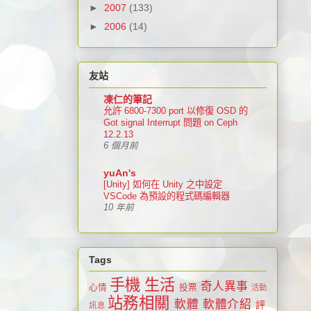
►
2007
(133)
►
2006
(14)
友站
凍仁的筆記
允許 6800-7300 port 以修復 OSD 的
Got signal Interrupt 問題 on Ceph
12.2.13
6 個月前
yuAn's
[Unity] 如何在 Unity 之中設定
VSCode 為預設的程式碼編輯器
10 年前
Tags
手機
生活
奇人異事
心情
投票
活動
站務相關
軟體
軟體介紹
評
訊息