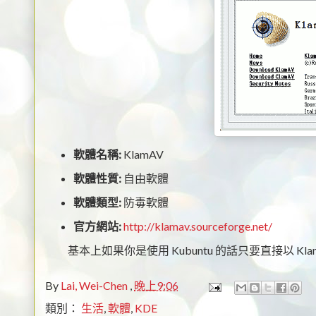
軟體名稱:
KlamAV
軟體性質:
自由軟體
軟體類型:
防毒軟體
官方網站:
http://klamav.sourceforge.net/
基本上如果你是使用 Kubuntu 的話只要直接以 K
By
Lai, Wei-Chen
,
晚上9:06
類別：
生活
,
軟體
,
KDE