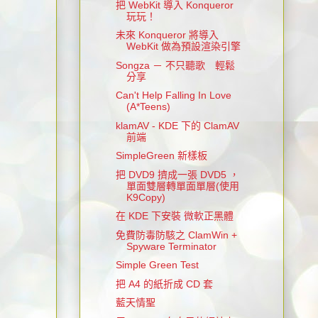
把 WebKit 導入 Konqueror
玩玩！
未來 Konqueror 將導入
WebKit 做為預設渲染引擎
Songza － 不只聽歌 輕鬆
分享
Can't Help Falling In Love
(A*Teens)
klamAV - KDE 下的 ClamAV
前端
SimpleGreen 新樣板
把 DVD9 擠成一張 DVD5 ，
單面雙層轉單面單層(使用
K9Copy)
在 KDE 下安裝 微軟正黑體
免費防毒防駭之 ClamWin +
Spyware Terminator
Simple Green Test
把 A4 的紙折成 CD 套
藍天情聖