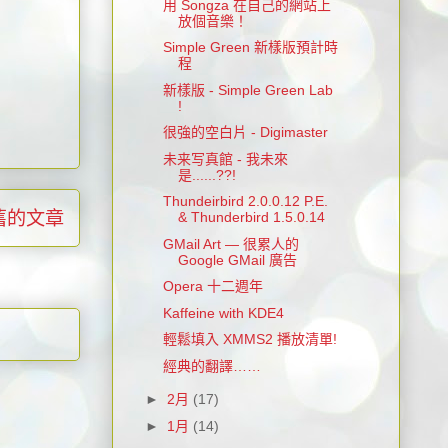
用 Songza 在自己的網站上
放個音樂！
Simple Green 新樣版預計時
程
新樣版 - Simple Green Lab
!
很強的空白片 - Digimaster
未来写真館 - 我未來
是......??!
Thundeirbird 2.0.0.12 P.E.
舊的文章
& Thunderbird 1.5.0.14
GMail Art — 很累人的
Google GMail 廣告
Opera 十二週年
Kaffeine with KDE4
輕鬆填入 XMMS2 播放清單!
經典的翻譯……
►
2月
(17)
►
1月
(14)