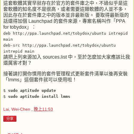
這套軟體其實早就存在於官方的套件庫之中，不過似乎是這
套軟體的知名度不是很高，或者需要這類軟體的人並不多，
因此存在於套件庫之中的版本並非最新版。 要取得最新版的
話還得加個
Launchpad
的套件來源，專案名稱叫作「
PPA
for tobydox
」：
deb http://ppa.launchpad.net/tobydox/ubuntu intrepid
main
deb-src http://ppa.launchpad.net/tobydox/ubuntu
intrepid main
請把上列來源加入
sources.list
中，至於怎麼加大家應該比我
還厲害才對？
接著請打開你慣用的套件管理程式更新套件清單以後再安裝
「
lmms
」這個套件就可以使用啦！
$
sudo aptitude update
$
sudo aptitude install lmms
Lai, Wei-Chen
,
晚上11:53
分享