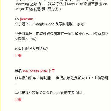
Browsing 之類的...... 我是打算用 MozLCDB 然後直接抓 en-
US.jar 來翻譯(這樣比較方便?)。
To
josesun
:
囧了這下.... Google Code 要怎麼用啊....@ @"
我是打算把自由軟體鑄造場當作一個集散庫而已....(還有網路
空間供人下載)
它有什麼很大的缺點?
回覆
匿名
8/01/2008 5:04 下午
非常慢的檔案上傳功能 ... 但聽說最近要加入 FTP 上傳功能
...
這也是我不想管 OO.O Portable 的主要原因 ...
回覆