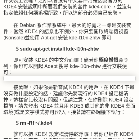
件安裝上去囉！之所以會沒有中文套件乃是因為官方的
KDE4 安裝說明中所要我們安裝的套件 kde4-core ，並沒有
指定依賴任何語系檔所致，所以這部分必須自己安裝。
在 Debian 系作業系統中，最大的好處之一即是安裝套
件，當然 KDE4 的語系也不例外，你只要
開啟終端機視窗
(Konsole)並使用 Apt-get 安裝 kde-l10n-zhtw 即可:
$
sudo apt-get install kde-l10n-zhtw
即可安裝 KDE4 的中文介面囉！倘若你
極度憎恨
命令
列，你也可以開起 Adept 搜尋 kde-l10n-zhtw 進行安裝便
可：
接著呢，如果你是新嘗試 KDE4 的用戶，在 KDE4 下還
沒有做什麼設定的話，建議你先將現行的 KDE4 設定檔清
掉，這樣會比較沒有問題，但請注意，在你刪除 KDE4 設定
檔前，請先登出 KDE4 並且用 KDE3 或其他的非 KDE4 桌面
環境(或是文字模式亦可)登入。接著請在終端機下執行：
$
rm -Rf ~/.kde4
就可以把 KDE4 設定檔清除乾淨囉！若你已經在 KDE4