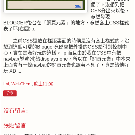
便了。沒想到把
CSS分出來以後，
竟然發現
BLOGGER後台在「網頁元素」的地方，竟然套上CSS樣式
表了耶(右圖) :o
之前CSS還放在樣版裏面的時候是沒有套上樣式的，沒
想到這個可愛的Blogger竟然會把外掛的CSS給引到控制中
心，實在是滿好玩的這樣。 :p 而且由於我在CSS中有把
navbar(導覽列)給display:none，所以在「網頁元素」中本來
上面會有一條navbar的網頁元素也跟著不見了，真是給他好
玩 XD ...
Lai, Wei-Chen
,
晚上11:00
分享
沒有留言:
張貼留言