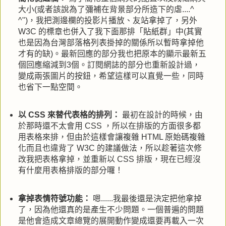
大小(或者該說為了彌補在背景部分所造下的虐....^
^")，我把測邊欄的投影片播放、友站拿掉了，另外
W3C 的標章也併入了我下面那排「貼紙群」中(其實
也是因為台灣部落格列表掛掉的關係所以暫時拿掉他
才有的缺)。最新回應的部分我也把原本的顯示最新五
個回應縮減到3個。訂閱網誌的部分也重新設計過，
變成兩張圖片的按鈕，希望這樣可以直覺一些，同時
也省下一點空間。
以 CSS 來替代表格的排列：
最初在設計的時候，由
於那時還不太會用 CSS ，所以在排版的方面很多都
用表格來排，但由於這樣會讓複雜 HTML 原始碼複雜
化而且也違背了 W3C 的建議做法，所以趁著這次修
改我把表格拿掉，並重新以 CSS 排版，現在已經沒
有什麼用表格排版的部分囉！
拿掉表情符號功能：
嗯......我最後還是決定把他拿掉
了，因為他還真的是產生不少問題。一個普遍的問題
是他會造成文章總覽的展開動作變成還要再載入一次