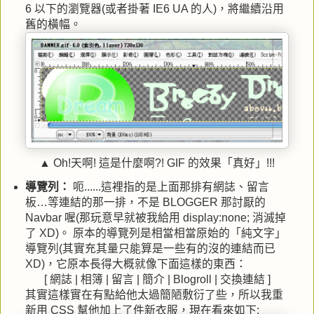
6 以下的瀏覽器(或者掛著 IE6 UA 的人)，將繼續沿用
舊的橫幅。
▲ Oh!天啊! 這是什麼啊?! GIF 的效果「真好」!!!
導覽列：
呃......這裡指的是上面那排有網誌、留言
板…等連結的那一排，不是 BLOGGER 那討厭的
Navbar 喔(那玩意早就被我給用 display:none; 消滅掉
了 XD)。 原本的導覽列是相當相當原始的「純文字」
導覽列(其實充其量只能算是一些有的沒的連結而已
XD)，它原本長得大概就像下面這樣的東西：
[ 網誌 | 相簿 | 留言 | 簡介 | Blogroll | 交換連結 ]
其實這樣實在有點給他太過簡陋敷衍了些，所以我重
新用 CSS 幫他加上了件新衣服，現在看來如下: