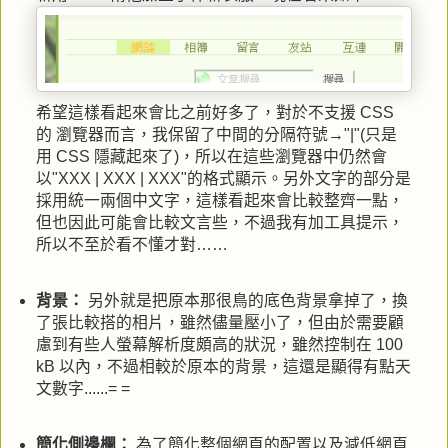
希望這樣看起來會比之前好多了，對於不支援 CSS
的 瀏覽器而言，我保留了中間的分隔符號→"|"(只是
用 CSS 隱藏起來了)，所以在這些瀏覽器中仍然會
以"XXX | XXX | XXX"的格式顯示。另外文字的部分是
採用統一兩個中文字，這樣看起來會比較整齊一點，
但也因此可能會比較文言些，不過我有加工具提示，
所以不至於看不懂才對……
背景：
另外就是把原本那很鳥的底色背景拿掉了，換
了張比較搭的相片，雖然儘量壓小了，但由於需要顧
慮到有些人螢幕解析度頗高的狀況，雖然控制在 100
kB 以內，不過相較於原本的背景，這還是顯得有點天
文數字......= =
簡化側邊欄：
為了簡化整個網頁的配置以及減低網頁